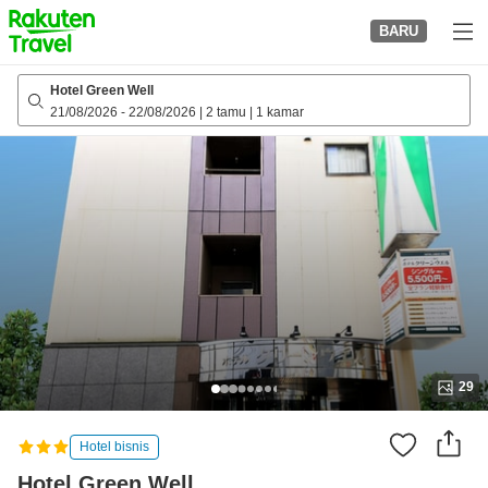
to
BARU
top
page
Hotel Green Well
21/08/2026
-
22/08/2026
|
2 tamu
|
1 kamar
29
Hotel bisnis
Hotel Green Well