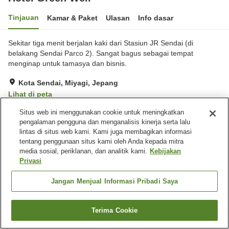
Tinjauan
Kamar & Paket
Ulasan
Info dasar
Sekitar tiga menit berjalan kaki dari Stasiun JR Sendai (di
belakang Sendai Parco 2). Sangat bagus sebagai tempat
menginap untuk tamasya dan bisnis.
Kota Sendai, Miyagi, Jepang
Lihat di peta
Ulasan:
468
3.4
Situs web ini menggunakan cookie untuk meningkatkan
pengalaman pengguna dan menganalisis kinerja serta lalu
lintas di situs web kami. Kami juga membagikan informasi
Fasilitas properti
tentang penggunaan situs kami oleh Anda kepada mitra
media sosial, periklanan, dan analitik kami.
Kebijakan
Tempat parkir
Spa / Salon kecantikan
Privasi
Mesin penjual otomatis
Pengiriman ke rumah
Jangan Menjual Informasi Pribadi Saya
Beranda
Jepang
Miyagi
Kota Sendai
Hotel Green Well
Terima Cookie
Cari kamar