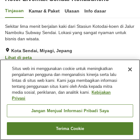
Tinjauan
Kamar & Paket
Ulasan
Info dasar
Sekitar lima menit berjalan kaki dari Stasiun Kotodai-koen di Jalur
Namboku Subway Sendai. Lokasi yang sangat nyaman untuk
bisnis dan wisata.
Kota Sendai, Miyagi, Jepang
Lihat di peta
Sangat baik
Ulasan:
216
4
Situs web ini menggunakan cookie untuk meningkatkan
pengalaman pengguna dan menganalisis kinerja serta lalu
lintas di situs web kami. Kami juga membagikan informasi
Fasilitas properti
tentang penggunaan situs kami oleh Anda kepada mitra
media sosial, periklanan, dan analitik kami.
Kebijakan
Wi-Fi
Spa / Salon kecantikan
Privasi
Mesin penjual otomatis
Penyedia air
Jangan Menjual Informasi Pribadi Saya
Beranda
Jepang
Miyagi
Kota Sendai
Hotel Livemax Sendai Kokubuncho
Terima Cookie
Cari kamar