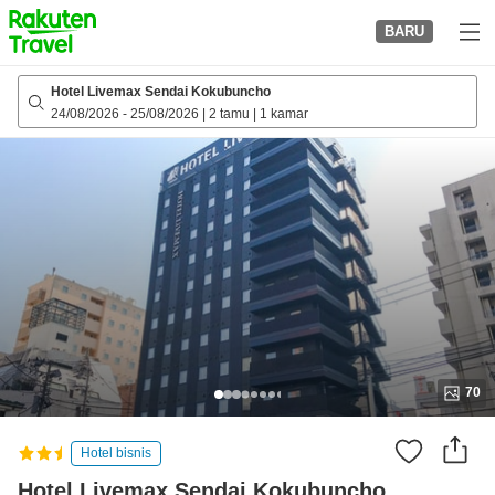
to
BARU
top
page
Hotel Livemax Sendai Kokubuncho
24/08/2026
-
25/08/2026
|
2 tamu
|
1 kamar
70
Hotel bisnis
Hotel Livemax Sendai Kokubuncho