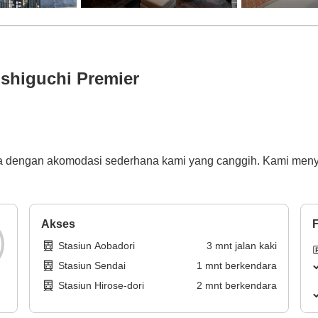
ishiguchi Premier
tnya dengan akomodasi sederhana kami yang canggih. Kami m
Akses
F
Stasiun Aobadori
3
mnt
jalan kaki
Stasiun Sendai
1
mnt
berkendara
Stasiun Hirose-dori
2
mnt
berkendara