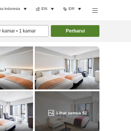
sa Indonesia
IDN
IDR
Cari kamar
r kamar
•
1
kamar
Perbarui
Lihat semua
92