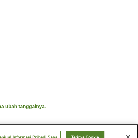
a ubah tanggalnya.
njual Informasi Pribadi Saya
Terima Cookie