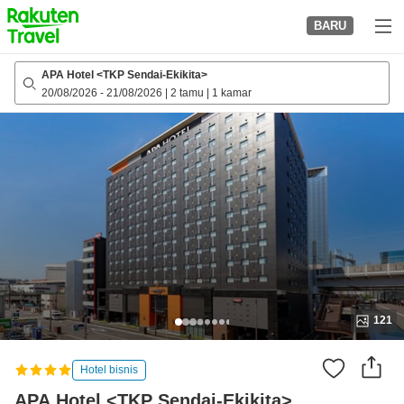
to
BARU
top
page
APA Hotel <TKP Sendai-Ekikita>
20/08/2026
-
21/08/2026
|
2 tamu
|
1 kamar
121
Hotel bisnis
APA Hotel <TKP Sendai-Ekikita>