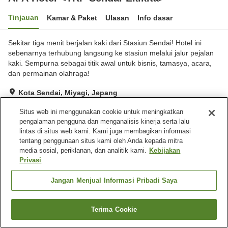
Tinjauan
Kamar & Paket
Ulasan
Info dasar
Sekitar tiga menit berjalan kaki dari Stasiun Sendai! Hotel ini
sebenarnya terhubung langsung ke stasiun melalui jalur pejalan
kaki. Sempurna sebagai titik awal untuk bisnis, tamasya, acara,
dan permainan olahraga!
Kota Sendai, Miyagi, Jepang
Lihat di peta
Situs web ini menggunakan cookie untuk meningkatkan
Hebat
Ulasan:
573
4.3
pengalaman pengguna dan menganalisis kinerja serta lalu
lintas di situs web kami. Kami juga membagikan informasi
tentang penggunaan situs kami oleh Anda kepada mitra
Fasilitas properti
media sosial, periklanan, dan analitik kami.
Kebijakan
Privasi
Tempat parkir
Spa / Salon kecantikan
Restoran
Mesin penjual otomatis
Jangan Menjual Informasi Pribadi Saya
Beranda
Jepang
Miyagi
Kota Sendai
Terima Cookie
APA Hotel <TKP Sendai-Ekikita>
Cari kamar