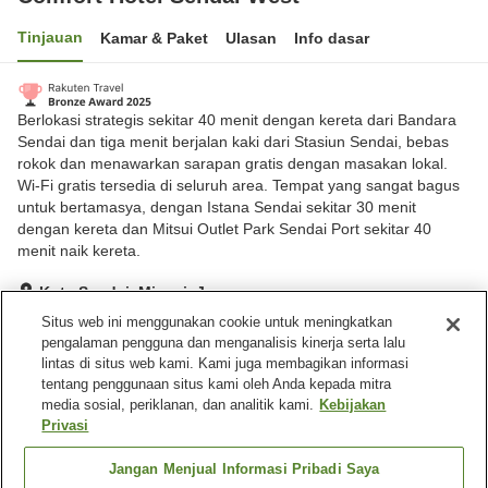
Tinjauan
Kamar & Paket
Ulasan
Info dasar
Berlokasi strategis sekitar 40 menit dengan kereta dari Bandara
Sendai dan tiga menit berjalan kaki dari Stasiun Sendai, bebas
rokok dan menawarkan sarapan gratis dengan masakan lokal.
Wi-Fi gratis tersedia di seluruh area. Tempat yang sangat bagus
untuk bertamasya, dengan Istana Sendai sekitar 30 menit
dengan kereta dan Mitsui Outlet Park Sendai Port sekitar 40
menit naik kereta.
Kota Sendai, Miyagi, Jepang
Lihat di peta
Situs web ini menggunakan cookie untuk meningkatkan
pengalaman pengguna dan menganalisis kinerja serta lalu
Sangat baik
Ulasan:
1,976
4.1
lintas di situs web kami. Kami juga membagikan informasi
tentang penggunaan situs kami oleh Anda kepada mitra
media sosial, periklanan, dan analitik kami.
Kebijakan
Fasilitas properti
Privasi
Spa / Salon kecantikan
Mesin penjual otomatis
Laundry berbayar
Pengiriman ke rumah
Jangan Menjual Informasi Pribadi Saya