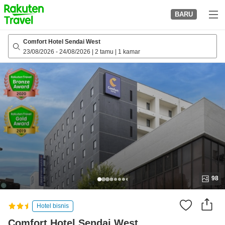
to
BARU
top
page
Comfort Hotel Sendai West
23/08/2026
-
24/08/2026
|
2 tamu
|
1 kamar
98
Hotel bisnis
Comfort Hotel Sendai West