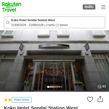
to
BARU
top
page
Koko Hotel Sendai Station West
21/08/2026
-
22/08/2026
|
2 tamu
|
1 kamar
63
Hotel bisnis
Koko Hotel Sendai Station West