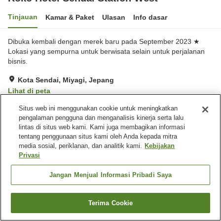
Tinjauan
Kamar & Paket
Ulasan
Info dasar
Dibuka kembali dengan merek baru pada September 2023 ★
Lokasi yang sempurna untuk berwisata selain untuk perjalanan
bisnis.
Kota Sendai, Miyagi, Jepang
Lihat di peta
Sangat baik
Ulasan:
557
4.1
Situs web ini menggunakan cookie untuk meningkatkan
pengalaman pengguna dan menganalisis kinerja serta lalu
lintas di situs web kami. Kami juga membagikan informasi
Fasilitas properti
tentang penggunaan situs kami oleh Anda kepada mitra
media sosial, periklanan, dan analitik kami.
Kebijakan
Wi-Fi
Restoran
Privasi
Lounge
Benar-benar bebas rokok
Jangan Menjual Informasi Pribadi Saya
Beranda
Jepang
Miyagi
Kota Sendai
Koko Hotel Sendai Station West
Terima Cookie
Cari kamar