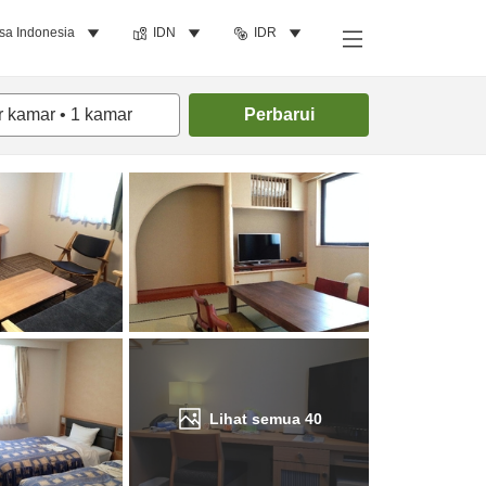
sa Indonesia
IDN
IDR
Cari kamar
r kamar
•
1
kamar
Perbarui
Lihat semua
40