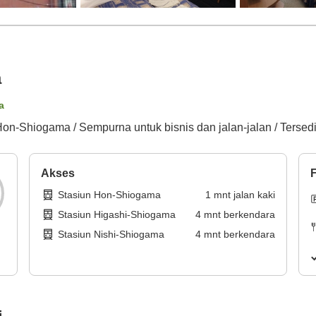
a
a
R Hon-Shiogama / Sempurna untuk bisnis dan jalan-jalan / Terse
Akses
F
Stasiun Hon-Shiogama
1
mnt
jalan kaki
Stasiun Higashi-Shiogama
4
mnt
berkendara
Stasiun Nishi-Shiogama
4
mnt
berkendara