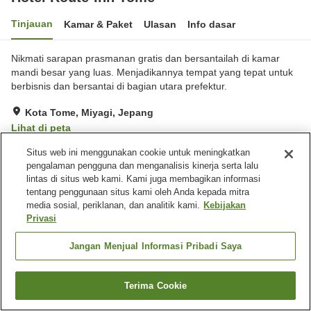
Tinjauan
Kamar & Paket
Ulasan
Info dasar
Nikmati sarapan prasmanan gratis dan bersantailah di kamar
mandi besar yang luas. Menjadikannya tempat yang tepat untuk
berbisnis dan bersantai di bagian utara prefektur.
Kota Tome, Miyagi, Jepang
Lihat di peta
Hebat
Ulasan:
515
4.4
Situs web ini menggunakan cookie untuk meningkatkan
pengalaman pengguna dan menganalisis kinerja serta lalu
lintas di situs web kami. Kami juga membagikan informasi
Fasilitas properti
tentang penggunaan situs kami oleh Anda kepada mitra
media sosial, periklanan, dan analitik kami.
Kebijakan
Tempat parkir
Restoran
Privasi
Mesin penjual otomatis
Laundry berbayar
Jangan Menjual Informasi Pribadi Saya
Beranda
Jepang
Miyagi
Kota Tome
Hotel Route-Inn Tome
Terima Cookie
Cari kamar