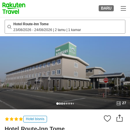
to
BARU
top
page
Hotel Route-Inn Tome
23/08/2026
-
24/08/2026
|
2 tamu
|
1 kamar
27
Hotel bisnis
Hotel Route-Inn Tome