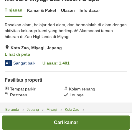
Tinjauan
Kamar & Paket
Ulasan
Info dasar
Rasakan alam, belajar dari alam, dan bermainlah di alam dengan
aktivitas keluarga kami yang berlimpah! Akomodasi taman
hiburan di Zao Highlands di Miyagi.
Kota Zao, Miyagi, Jepang
Lihat di peta
Sangat baik
Ulasan:
1,401
4.1
Fasilitas properti
Tempat parkir
Kolam renang
Restoran
Lounge
Beranda
Jepang
Miyagi
Kota Zao
Mercure Miyagi Zao Resort & Spa
Cari kamar