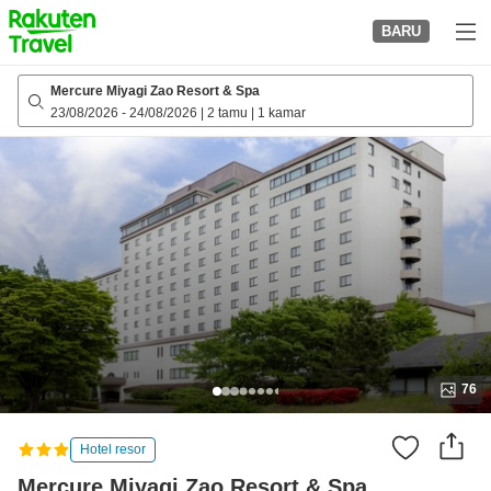
to
BARU
top
page
Mercure Miyagi Zao Resort & Spa
23/08/2026
-
24/08/2026
|
2 tamu
|
1 kamar
76
Hotel resor
Mercure Miyagi Zao Resort & Spa