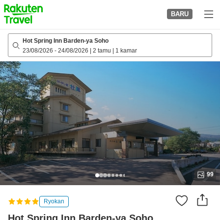
to
BARU
top
page
Hot Spring Inn Barden-ya Soho
23/08/2026
-
24/08/2026
|
2 tamu
|
1 kamar
99
Ryokan
Hot Spring Inn Barden-ya Soho