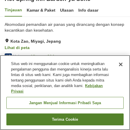
Tinjauan
Kamar & Paket
Ulasan
Info dasar
Akomodasi pemandian air panas yang dirancang dengan konsep
kecantikan dan kesehatan.
Kota Zao, Miyagi, Jepang
Lihat di peta
Hebat
Ulasan:
314
4.5
Situs web ini menggunakan cookie untuk meningkatkan
pengalaman pengguna dan menganalisis kinerja serta lalu
Fasilitas properti
lintas di situs web kami. Kami juga membagikan informasi
tentang penggunaan situs kami oleh Anda kepada mitra
Tempat parkir
Mandi jet
media sosial, periklanan, dan analitik kami.
Kebijakan
Sauna
Spa / Salon kecantikan
Privasi
Beranda
Jepang
Miyagi
Kota Zao
Jangan Menjual Informasi Pribadi Saya
Hot Spring Inn Barden-ya Soho
Terima Cookie
Cari kamar