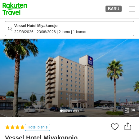
to
BARU
top
page
Vessel Hotel Miyakonojo
22/08/2026
-
23/08/2026
|
2 tamu
|
1 kamar
84
Hotel bisnis
Vessel Hotel Miyakonojo