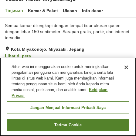
Tinjauan
Kamar & Paket
Ulasan
Info dasar
Semua kamar dilengkapi dengan tempat tidur ukuran queen
dengan lebar 150 sentimeter. Sarapan gratis, parkir, dan internet
tersedia.
Kota Miyakonojo, Miyazaki, Jepang
Lihat di peta
Hebat
Ulasan:
640
4.5
Situs web ini menggunakan cookie untuk meningkatkan
pengalaman pengguna dan menganalisis kinerja serta lalu
lintas di situs web kami. Kami juga membagikan informasi
Fasilitas properti
tentang penggunaan situs kami oleh Anda kepada mitra
media sosial, periklanan, dan analitik kami.
Kebijakan
Tempat parkir
Spa / Salon kecantikan
Privasi
Lounge
Mesin penjual otomatis
Jangan Menjual Informasi Pribadi Saya
Beranda
Jepang
Miyazaki
Kota Miyakonojo
Vessel Hotel Miyakonojo
Terima Cookie
Cari kamar