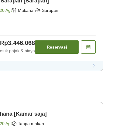
 Sarapan [Sarapan]
20 Agt
Makanan
Sarapan
Rp3.446.068
Reservasi
suk pajak & biaya
hana [Kamar saja]
20 Agt
Tanpa makan