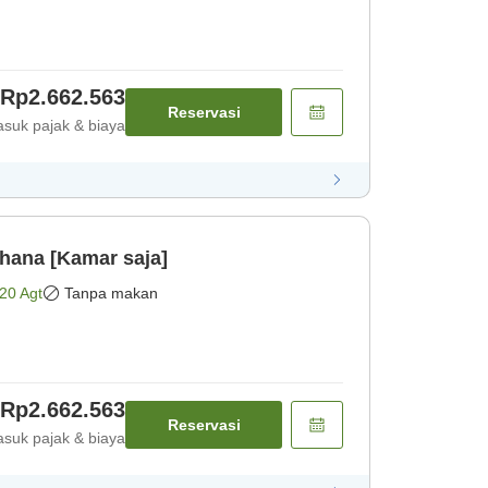
Rp2.662.563
Reservasi
suk pajak & biaya
hana [Kamar saja]
20 Agt
Tanpa makan
Rp2.662.563
Reservasi
suk pajak & biaya