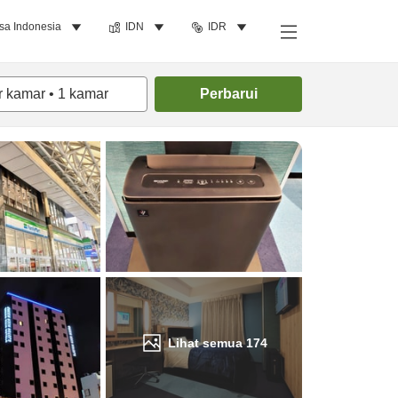
sa Indonesia
IDN
IDR
Cari kamar
r kamar
•
1
kamar
Perbarui
Lihat semua
174