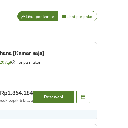
Lihat per kamar
Lihat per paket
hana [Kamar saja]
20 Agt
Tanpa makan
Rp1.854.184
Reservasi
suk pajak & biaya