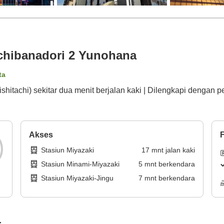
achibanadori 2 Yunohana
ta
ishitachi) sekitar dua menit berjalan kaki | Dilengkapi dengan 
Akses
F
Stasiun Miyazaki
17
mnt
jalan kaki
Stasiun Minami-Miyazaki
5
mnt
berkendara
Stasiun Miyazaki-Jingu
7
mnt
berkendara