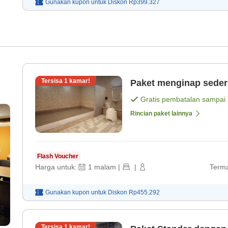
Gunakan kupon untuk
Diskon
Rp399.327
Tersisa
1
kamar!
Paket menginap seder
Gratis pembatalan sampai
Rincian paket lainnya
Flash Voucher
Harga untuk:
1
malam
|
|
Terma
Gunakan kupon untuk
Diskon
Rp455.292
Tersisa
1
kamar!