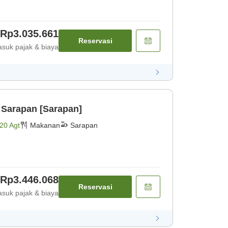
Rp3.035.661
Reservasi
suk pajak & biaya
 Sarapan [Sarapan]
20 Agt
Makanan
Sarapan
Rp3.446.068
Reservasi
suk pajak & biaya