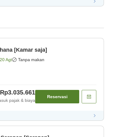
hana [Kamar saja]
20 Agt
Tanpa makan
Rp3.035.661
Reservasi
suk pajak & biaya