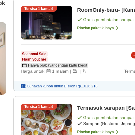
ok
Tersisa
1
kamar!
RoomOnly-baru- [Kama
Gratis pembatalan sampai
Rincian paket lainnya
Seasonal Sale
-
Flash Voucher
Hanya prabayar dengan kartu kredit
Harga untuk:
1
malam
|
|
Terma
Gunakan kupon untuk
Diskon
Rp1.018.218
Tersisa
1
kamar!
Termasuk sarapan [S
Gratis pembatalan sampai
Sarapan (Restoran Jepang
Rincian paket lainnya