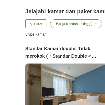
Jelajahi kamar dan paket kam
Harga (rendah ke tinggi)
Filter
3
tipe kamar
Standar Kamar double, Tidak
merokok (・Standar Double＜
Penggunaan untuk 2 orang／Kamar
mandi dan toilet terpisah＞【bebas
asap rokok】)