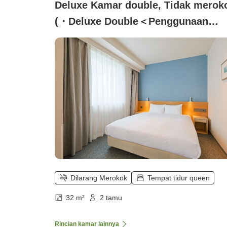
Deluxe Kamar double, Tidak merok
(・Deluxe Double＜Penggunaan
untuk 2 orang／Kamar mandi dan
toilet terpisah＞【bebas asap
rokok】)
Dilarang Merokok
Tempat tidur queen
32 m²
2 tamu
Rincian kamar lainnya