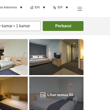
sa Indonesia
IDN
IDR
Cari kamar
r kamar
•
1
kamar
Perbarui
Lihat semua
53