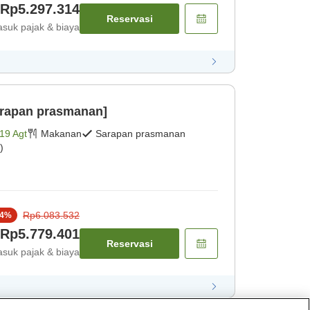
Rp5.297.314
Reservasi
suk pajak & biaya
arapan prasmanan]
19 Agt
Makanan
Sarapan prasmanan
)
Rp6.083.532
4
%
Rp5.779.401
Reservasi
suk pajak & biaya