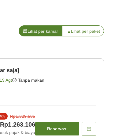
Lihat per kamar
Lihat per paket
r saja]
19 Agt
Tanpa makan
Rp1.329.585
4
%
Rp1.263.106
Reservasi
suk pajak & biaya