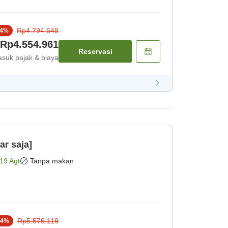
Rp4.794.648
4
%
Rp4.554.961
Reservasi
suk pajak & biaya
r saja]
19 Agt
Tanpa makan
Rp5.576.119
4
%