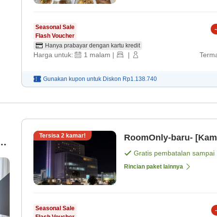
Seasonal Sale
-
Flash Voucher
Hanya prabayar dengan kartu kredit
Harga untuk:
1
malam
|
|
Terma
Gunakan kupon untuk
Diskon
Rp1.138.740
Tersisa
2
kamar!
RoomOnly-baru- [Kama
ng
Gratis pembatalan sampai
Rincian paket lainnya
Seasonal Sale
-