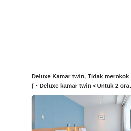
Deluxe Kamar twin, Tidak merokok
(・Deluxe kamar twin＜Untuk 2 ora
／Tipe dengan kamar mandi dan
toilet terpisah＞【Bebas asap
rokok】)