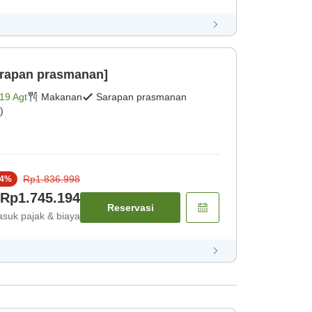
arapan prasmanan]
19 Agt
Makanan
Sarapan prasmanan
)
Rp1.836.998
4
%
Rp1.745.194
Reservasi
suk pajak & biaya