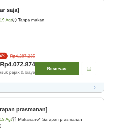
r saja]
19 Agt
Tanpa makan
Rp4.287.235
4
%
Rp4.072.874
Reservasi
suk pajak & biaya
arapan prasmanan]
19 Agt
Makanan
Sarapan prasmanan
)