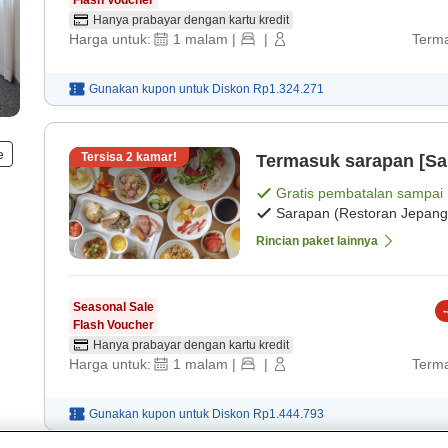
Flash Voucher
Hanya prabayar dengan kartu kredit
Harga untuk:
1
malam
|
|
Terma
Gunakan kupon untuk
Diskon
Rp1.324.271
e
Tersisa
2
kamar!
Termasuk sarapan [S
Gratis pembatalan sampai
Sarapan (Restoran Jepang
Rincian paket lainnya
Seasonal Sale
-
Flash Voucher
Hanya prabayar dengan kartu kredit
Harga untuk:
1
malam
|
|
Terma
Gunakan kupon untuk
Diskon
Rp1.444.793