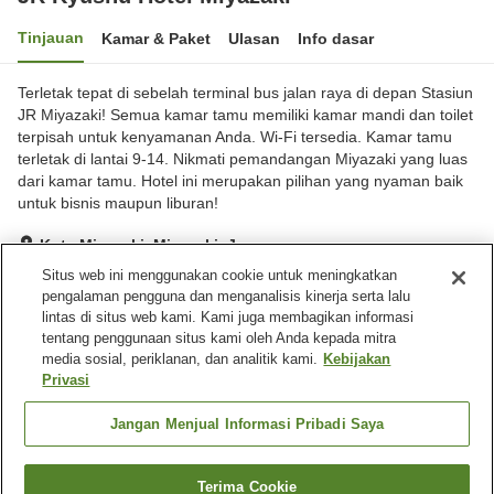
Tinjauan
Kamar & Paket
Ulasan
Info dasar
Terletak tepat di sebelah terminal bus jalan raya di depan Stasiun
JR Miyazaki! Semua kamar tamu memiliki kamar mandi dan toilet
terpisah untuk kenyamanan Anda. Wi-Fi tersedia. Kamar tamu
terletak di lantai 9-14. Nikmati pemandangan Miyazaki yang luas
dari kamar tamu. Hotel ini merupakan pilihan yang nyaman baik
untuk bisnis maupun liburan!
Kota Miyazaki, Miyazaki, Jepang
Lihat di peta
Situs web ini menggunakan cookie untuk meningkatkan
pengalaman pengguna dan menganalisis kinerja serta lalu
Hebat
Ulasan:
723
4.3
lintas di situs web kami. Kami juga membagikan informasi
tentang penggunaan situs kami oleh Anda kepada mitra
media sosial, periklanan, dan analitik kami.
Kebijakan
Fasilitas properti
Privasi
Tempat parkir
Spa / Salon kecantikan
Restoran
Kafe
Jangan Menjual Informasi Pribadi Saya
Beranda
Jepang
Miyazaki
Kota Miyazaki
Terima Cookie
Cari kamar