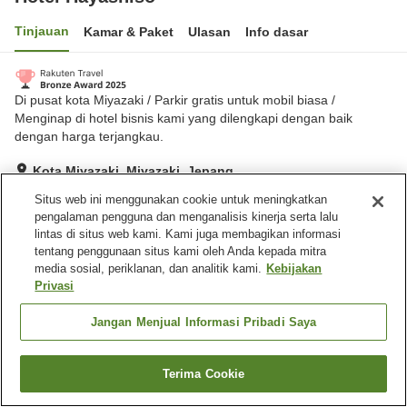
Tinjauan
Kamar & Paket
Ulasan
Info dasar
Di pusat kota Miyazaki / Parkir gratis untuk mobil biasa /
Menginap di hotel bisnis kami yang dilengkapi dengan baik
dengan harga terjangkau.
Kota Miyazaki, Miyazaki, Jepang
Lihat di peta
Situs web ini menggunakan cookie untuk meningkatkan
pengalaman pengguna dan menganalisis kinerja serta lalu
Sangat baik
Ulasan:
398
4.2
lintas di situs web kami. Kami juga membagikan informasi
tentang penggunaan situs kami oleh Anda kepada mitra
media sosial, periklanan, dan analitik kami.
Kebijakan
Fasilitas properti
Privasi
Tempat parkir
Spa / Salon kecantikan
Restoran
Mesin penjual otomatis
Jangan Menjual Informasi Pribadi Saya
Beranda
Jepang
Miyazaki
Kota Miyazaki
Hotel Hayashiso
Terima Cookie
Cari kamar