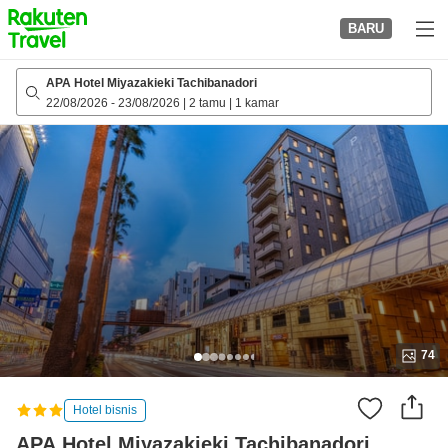
to
BARU
top
page
APA Hotel Miyazakieki Tachibanadori
22/08/2026
-
23/08/2026
|
2 tamu
|
1 kamar
74
Hotel bisnis
APA Hotel Miyazakieki Tachibanadori