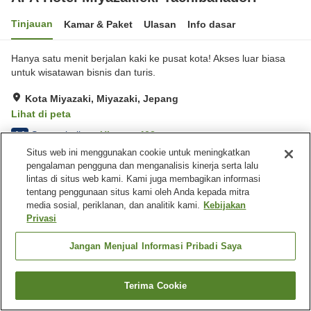
Tinjauan
Kamar & Paket
Ulasan
Info dasar
Hanya satu menit berjalan kaki ke pusat kota! Akses luar biasa
untuk wisatawan bisnis dan turis.
Kota Miyazaki, Miyazaki, Jepang
Lihat di peta
Sangat baik
Ulasan:
402
4.1
Situs web ini menggunakan cookie untuk meningkatkan
pengalaman pengguna dan menganalisis kinerja serta lalu
Fasilitas properti
lintas di situs web kami. Kami juga membagikan informasi
tentang penggunaan situs kami oleh Anda kepada mitra
Wi-Fi
Restoran
media sosial, periklanan, dan analitik kami.
Kebijakan
Mesin penjual otomatis
Microwave bersama
Privasi
Beranda
Jepang
Miyazaki
Kota Miyazaki
Jangan Menjual Informasi Pribadi Saya
APA Hotel Miyazakieki Tachibanadori
Terima Cookie
Cari kamar