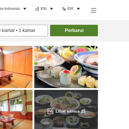
sa Indonesia
IDN
IDR
Cari kamar
r kamar
•
1
kamar
Perbarui
Lihat semua
25