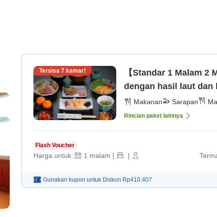
Tersisa
7
kamar!
【Standar 1 Malam 2 
dengan hasil laut da
[Sarapan]
Makanan
Sarapan
Ma
Rincian paket lainnya
Flash Voucher
Harga untuk:
1
malam
|
|
Terma
Gunakan kupon untuk
Diskon
Rp410.407