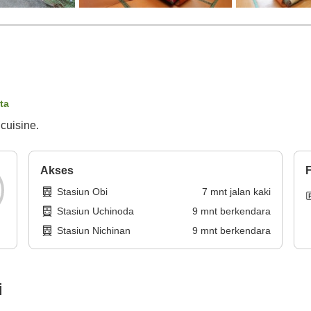
ta
cuisine.
Akses
F
Stasiun Obi
7
mnt
jalan kaki
Stasiun Uchinoda
9
mnt
berkendara
Stasiun Nichinan
9
mnt
berkendara
i