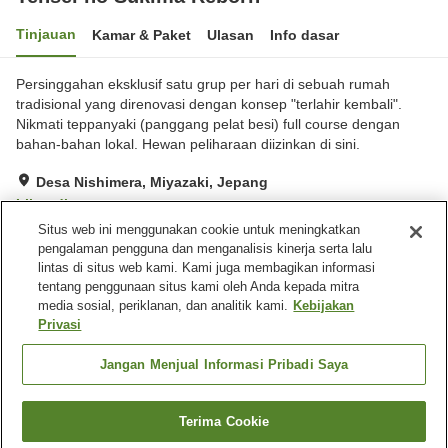
Tinjauan
Kamar & Paket
Ulasan
Info dasar
Persinggahan eksklusif satu grup per hari di sebuah rumah
tradisional yang direnovasi dengan konsep "terlahir kembali".
Nikmati teppanyaki (panggang pelat besi) full course dengan
bahan-bahan lokal. Hewan peliharaan diizinkan di sini.
Desa Nishimera, Miyazaki, Jepang
Lihat di peta
Situs web ini menggunakan cookie untuk meningkatkan
Luar biasa
Ulasan:
11
5
pengalaman pengguna dan menganalisis kinerja serta lalu
lintas di situs web kami. Kami juga membagikan informasi
tentang penggunaan situs kami oleh Anda kepada mitra
Fasilitas properti
media sosial, periklanan, dan analitik kami.
Kebijakan
Wi-Fi
Tempat parkir
Privasi
Benar-benar bebas rokok
Ramah hewan peliharaan di
dalam gedung
Jangan Menjual Informasi Pribadi Saya
Beranda
Jepang
Miyazaki
Desa Nishimera
Terima Cookie
Cari kamar
Tensei no Sukima Reborn