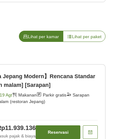
Lihat per kamar
Lihat per paket
a Jepang Modern】Rencana Standar
n malam] [Sarapan]
19 Agt
Makanan
Parkir gratis
Sarapan
lam (restoran Jepang)
Rp11.939.136
Reservasi
suk pajak & biaya