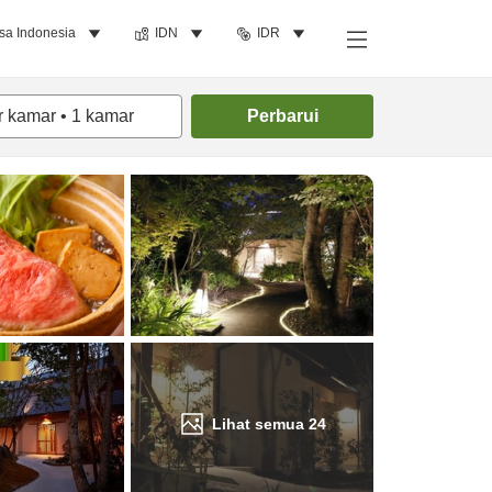
sa Indonesia
IDN
IDR
Cari kamar
r kamar
•
1
kamar
Perbarui
Lihat semua
24