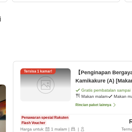
i
Tersisa
1
kamar!
【Penginapan Bergay
Kamikakure (A) [Maka
Gratis pembatalan sampai
Makan malam
Makan ma
Rincian paket lainnya
Penawaran spesial Rakuten
Flash Voucher
Harga untuk:
1
malam
|
|
Terma