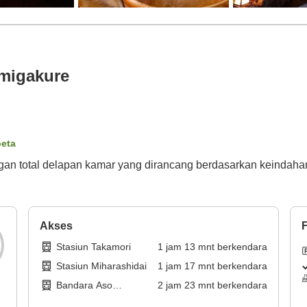
migakure
peta
an total delapan kamar yang dirancang berdasarkan keindaha
Akses
F
Stasiun Takamori
1
jam
13
mnt
berkendara
Stasiun Miharashidai
1
jam
17
mnt
berkendara
Bandara Aso
2
jam
23
mnt
berkendara
Kumamoto