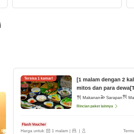
i
Tersisa
1
kamar!
[1 malam dengan 2 kal
mitos dan para dewa[T
(12 tahun ke atas)] [
Makanan
Sarapan
Ma
Rincian paket lainnya
Flash Voucher
Harga untuk:
1
malam
|
|
Terma