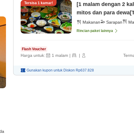
Tersisa
1
kamar!
[1 malam dengan 2 kal
mitos dan para dewa[T
(12 tahun ke atas)] [
Makanan
Sarapan
Ma
Rincian paket lainnya
Flash Voucher
Harga untuk:
1
malam
|
|
Terma
Gunakan kupon untuk
Diskon
Rp637.828
ada