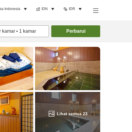
sa Indonesia
IDN
IDR
Cari kamar
r kamar
•
1
kamar
Perbarui
Lihat semua
23