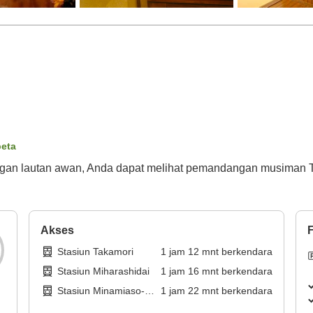
peta
dengan lautan awan, Anda dapat melihat pemandangan musiman 
Akses
F
Stasiun Takamori
1
jam
12
mnt
berkendara
Stasiun Miharashidai
1
jam
16
mnt
berkendara
Stasiun Minamiaso-
1
jam
22
mnt
berkendara
Shirakawasuigen