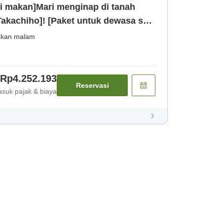
i makan]Mari menginap di tanah
akachiho]! [Paket untuk dewasa saja
Makan malam] [Sarapan]
kan malam
Rp4.252.193
Reservasi
suk pajak & biaya