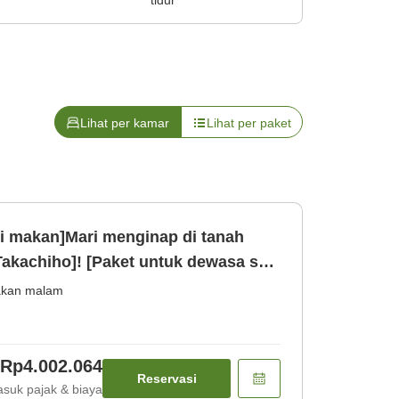
tidur
Lihat per kamar
Lihat per paket
i makan]Mari menginap di tanah
akachiho]! [Paket untuk dewasa saja
Makan malam] [Sarapan]
kan malam
Rp4.002.064
Reservasi
suk pajak & biaya