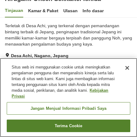
Tinjauan
Kamar & Paket
Ulasan
Info dasar
Terletak di Desa Achi, yang terkenal dengan pemandangan
bintang terbaik di Jepang, penginapan tradisional Jepang ini
memiliki kamar-kamar bergaya terpisah dan panggung Noh, yang
menawarkan pengalaman budaya yang kaya.
Desa Achi, Nagano, Jepang
Lihat di peta
Situs web ini menggunakan cookie untuk meningkatkan
Luar biasa
Ulasan:
74
4.7
pengalaman pengguna dan menganalisis kinerja serta lalu
lintas di situs web kami. Kami juga membagikan informasi
tentang penggunaan situs kami oleh Anda kepada mitra
Fasilitas properti
media sosial, periklanan, dan analitik kami.
Kebijakan
Privasi
Antar jemput
Pengiriman ke rumah
Layanan bangun tidur
Mesin fax
Jangan Menjual Informasi Pribadi Saya
Beranda
Jepang
Nagano
Desa Achi
Terima Cookie
Hirugami Onsen Sekitaitei Ishida
Cari kamar