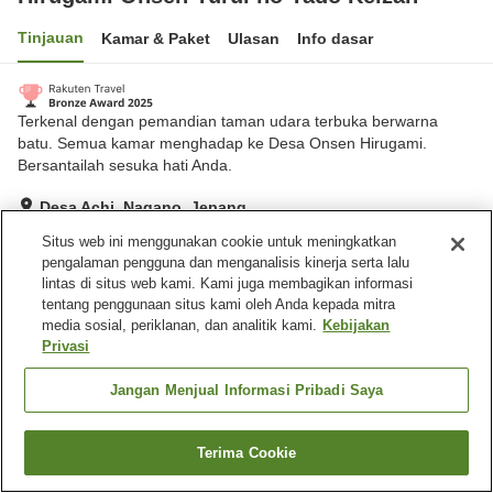
Tinjauan
Kamar & Paket
Ulasan
Info dasar
Terkenal dengan pemandian taman udara terbuka berwarna
batu. Semua kamar menghadap ke Desa Onsen Hirugami.
Bersantailah sesuka hati Anda.
Desa Achi, Nagano, Jepang
Lihat di peta
Situs web ini menggunakan cookie untuk meningkatkan
pengalaman pengguna dan menganalisis kinerja serta lalu
Hebat
Ulasan:
277
4.4
lintas di situs web kami. Kami juga membagikan informasi
tentang penggunaan situs kami oleh Anda kepada mitra
media sosial, periklanan, dan analitik kami.
Kebijakan
Fasilitas properti
Privasi
Tempat parkir
Sauna
Spa / Salon kecantikan
Kafe
Jangan Menjual Informasi Pribadi Saya
Beranda
Jepang
Nagano
Desa Achi
Terima Cookie
Cari kamar
Hirugami Onsen Yurui no Yado Keizan