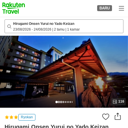
to
BARU
top
page
Hirugami Onsen Yurui no Yado Keizan
23/08/2026
-
24/08/2026
|
2 tamu
|
1 kamar
116
Ryokan
Hirugami Onsen Yurui no Yado Keizan