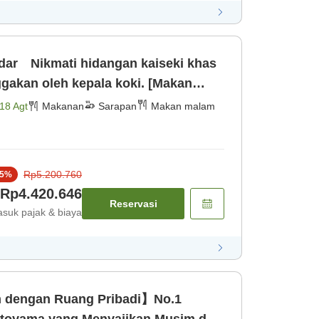
ar Nikmati hidangan kaiseki khas
gakan oleh kepala koki. [Makan
18 Agt
Makanan
Sarapan
Makan malam
Rp5.200.760
5
%
Rp4.420.646
Reservasi
suk pajak & biaya
 dengan Ruang Pribadi】No.1