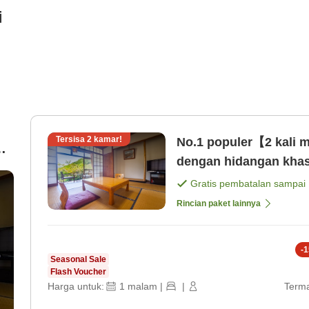
i
Tersisa
2
kamar!
No.1 populer【2 kali 
mi
dengan hidangan kha
pengunjung tetap [Ma
Gratis pembatalan sampai
Rincian paket lainnya
-
1
Seasonal Sale
Flash Voucher
Harga untuk:
1
malam
|
|
Terma