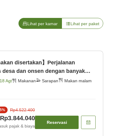
Lihat per kamar
Lihat per paket
makan disertakan】Perjalanan
s desa dan onsen dengan banyak
kan malam] [Sarapan]
18 Agt
Makanan
Sarapan
Makan malam
Rp4.522.400
5
%
Rp3.844.040
Reservasi
suk pajak & biaya