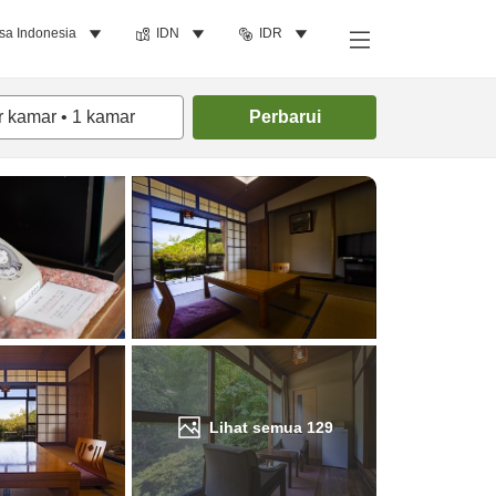
sa Indonesia
IDN
IDR
Cari kamar
r kamar
•
1
kamar
Perbarui
Lihat semua
129