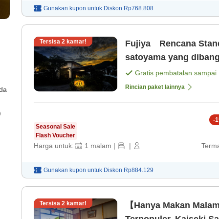
Gunakan kupon untuk
Diskon
Rp768.808
Tersisa
2
kamar!
Fujiya Rencana Stand
satoyama yang dibang
malam] [Sarapan]
Gratis pembatalan sampai
Rincian paket lainnya
ada
)
-
1
Seasonal Sale
Flash Voucher
Harga untuk:
1
malam
|
|
Terma
Gunakan kupon untuk
Diskon
Rp884.129
Tersisa
2
kamar!
【Hanya Makan Malam