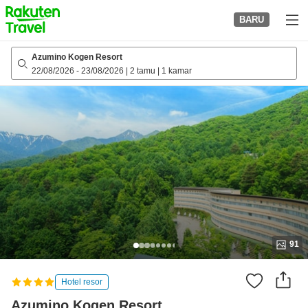
to
BARU
top
page
Azumino Kogen Resort
22/08/2026
-
23/08/2026
|
2 tamu
|
1 kamar
91
Hotel resor
Azumino Kogen Resort