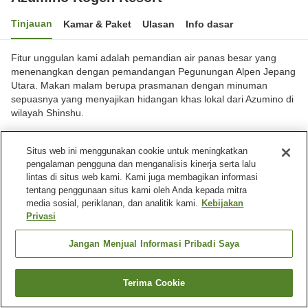
Tinjauan
Kamar & Paket
Ulasan
Info dasar
Fitur unggulan kami adalah pemandian air panas besar yang
menenangkan dengan pemandangan Pegunungan Alpen Jepang
Utara. Makan malam berupa prasmanan dengan minuman
sepuasnya yang menyajikan hidangan khas lokal dari Azumino di
wilayah Shinshu.
Kota Azumino, Nagano, Jepang
Situs web ini menggunakan cookie untuk meningkatkan
Lihat di peta
pengalaman pengguna dan menganalisis kinerja serta lalu
lintas di situs web kami. Kami juga membagikan informasi
tentang penggunaan situs kami oleh Anda kepada mitra
Fasilitas properti
media sosial, periklanan, dan analitik kami.
Kebijakan
Wi-Fi
Mandi jet
Privasi
Sauna
Restoran
Jangan Menjual Informasi Pribadi Saya
Beranda
Jepang
Nagano
Kota Azumino
Azumino Kogen Resort
Terima Cookie
Cari kamar