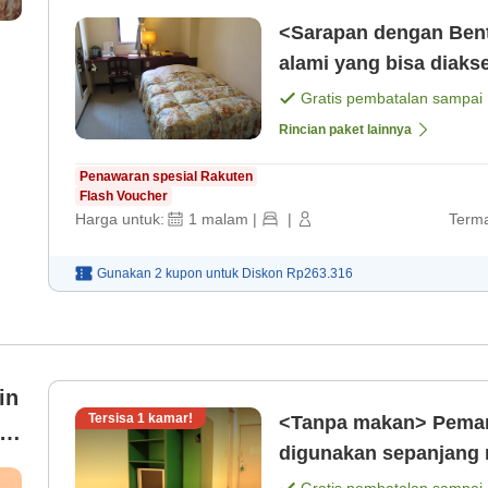
<Sarapan dengan Bent
alami yang bisa diaks
Gratis pembatalan sampai
Rincian paket lainnya
Penawaran spesial Rakuten
Flash Voucher
Harga untuk:
1
malam
|
|
Terma
Gunakan 2 kupon untuk
Diskon
Rp263.316
in
Tersisa
1
kamar!
<Tanpa makan> Pemand
digunakan sepanjang 