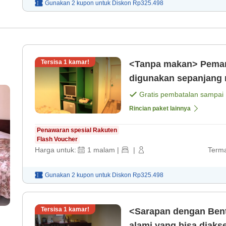
Gunakan 2 kupon untuk
Diskon
Rp325.498
Tersisa
1
kamar!
<Tanpa makan> Pemand
digunakan sepanjang 
Gratis pembatalan sampai
Rincian paket lainnya
Penawaran spesial Rakuten
Flash Voucher
Harga untuk:
1
malam
|
|
Terma
Gunakan 2 kupon untuk
Diskon
Rp325.498
Tersisa
1
kamar!
<Sarapan dengan Bent
alami yang bisa diaks