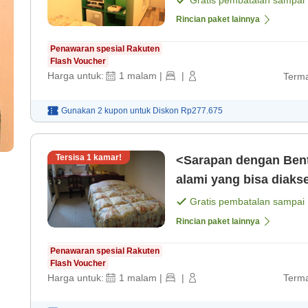
Gratis pembatalan sampai
Rincian paket lainnya
Penawaran spesial Rakuten
Flash Voucher
Harga untuk:
1
malam
|
|
Terma
Gunakan 2 kupon untuk
Diskon
Rp277.675
Tersisa
1
kamar!
<Sarapan dengan Bent
alami yang bisa diaks
Gratis pembatalan sampai
Rincian paket lainnya
Penawaran spesial Rakuten
Flash Voucher
Harga untuk:
1
malam
|
|
Terma