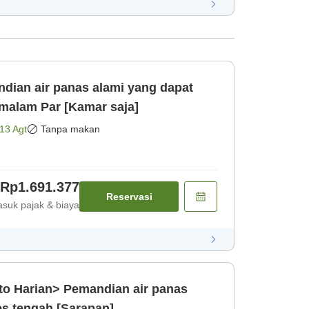
ian air panas alami yang dapat
malam Par [Kamar saja]
13 Agt
Tanpa makan
Rp1.691.377
Reservasi
suk pajak & biaya
o Harian> Pemandian air panas
es tengah [Sarapan]