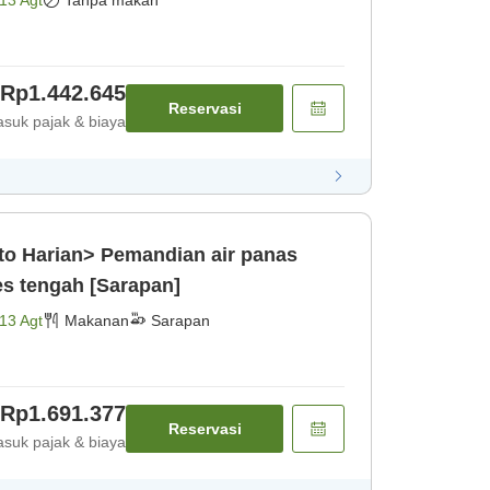
13 Agt
Tanpa makan
Rp1.442.645
Reservasi
suk pajak & biaya
o Harian> Pemandian air panas
es tengah [Sarapan]
13 Agt
Makanan
Sarapan
Rp1.691.377
Reservasi
suk pajak & biaya