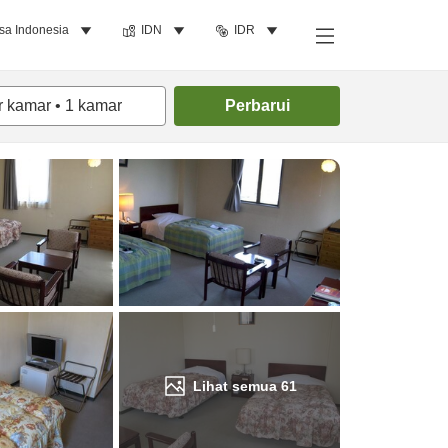
sa Indonesia
IDN
IDR
Cari kamar
r kamar
•
1
kamar
Perbarui
Lihat semua
61