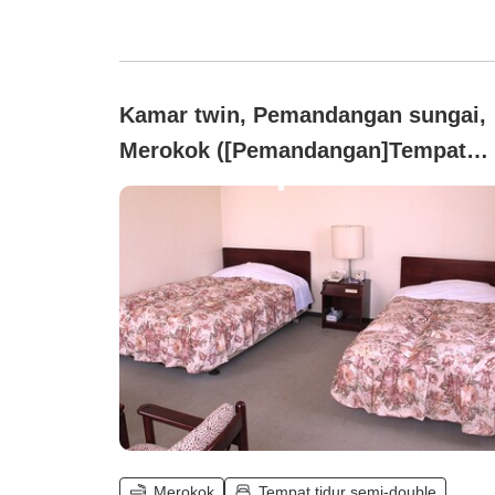
Kamar twin, Pemandangan sungai,
Merokok ([Pemandangan]Tempat
tidur semi-double dengan lebar 120
cm)
Merokok
Tempat tidur semi-double