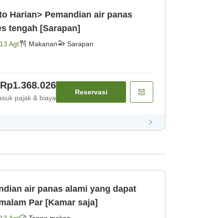
o Harian> Pemandian air panas
es tengah [Sarapan]
13 Agt
Makanan
Sarapan
Rp1.368.026
Reservasi
suk pajak & biaya
ian air panas alami yang dapat
malam Par [Kamar saja]