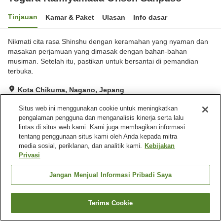
Tinjauan
Kamar & Paket
Ulasan
Info dasar
Nikmati cita rasa Shinshu dengan keramahan yang nyaman dan
masakan perjamuan yang dimasak dengan bahan-bahan
musiman. Setelah itu, pastikan untuk bersantai di pemandian
terbuka.
Kota Chikuma, Nagano, Jepang
Lihat di peta
Situs web ini menggunakan cookie untuk meningkatkan
Hebat
Ulasan:
40
4.3
pengalaman pengguna dan menganalisis kinerja serta lalu
lintas di situs web kami. Kami juga membagikan informasi
tentang penggunaan situs kami oleh Anda kepada mitra
Fasilitas properti
media sosial, periklanan, dan analitik kami.
Kebijakan
Privasi
Tempat parkir
Mesin penjual otomatis
Toko
Ruang rapat
Jangan Menjual Informasi Pribadi Saya
Beranda
Jepang
Nagano
Kota Chikuma
Terima Cookie
Togura Kamiyamada Onsen Sanpuso
Cari kamar