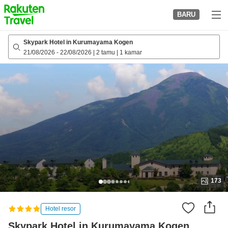
to
BARU
top
page
Skypark Hotel in Kurumayama Kogen
21/08/2026
-
22/08/2026
|
2 tamu
|
1 kamar
173
Hotel resor
Skypark Hotel in Kurumayama Kogen