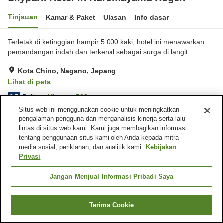
Tinjauan
Kamar & Paket
Ulasan
Info dasar
Terletak di ketinggian hampir 5.000 kaki, hotel ini menawarkan
pemandangan indah dan terkenal sebagai surga di langit.
Kota Chino, Nagano, Jepang
Lihat di peta
Baik
Ulasan:
508
3.7
Situs web ini menggunakan cookie untuk meningkatkan
pengalaman pengguna dan menganalisis kinerja serta lalu
Fasilitas properti
lintas di situs web kami. Kami juga membagikan informasi
tentang penggunaan situs kami oleh Anda kepada mitra
Tempat parkir
Sauna
media sosial, periklanan, dan analitik kami.
Kebijakan
Kolam renang
Restoran
Privasi
Beranda
Jepang
Nagano
Kota Chino
Jangan Menjual Informasi Pribadi Saya
Skypark Hotel in Kurumayama Kogen
Terima Cookie
Cari kamar