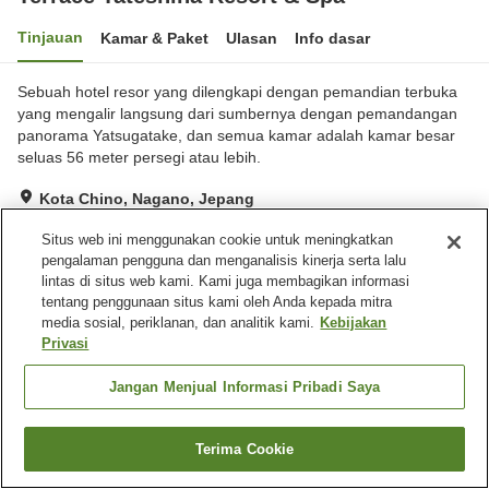
Tinjauan
Kamar & Paket
Ulasan
Info dasar
Sebuah hotel resor yang dilengkapi dengan pemandian terbuka
yang mengalir langsung dari sumbernya dengan pemandangan
panorama Yatsugatake, dan semua kamar adalah kamar besar
seluas 56 meter persegi atau lebih.
Kota Chino, Nagano, Jepang
Lihat di peta
Situs web ini menggunakan cookie untuk meningkatkan
Hebat
Ulasan:
551
4.6
pengalaman pengguna dan menganalisis kinerja serta lalu
lintas di situs web kami. Kami juga membagikan informasi
tentang penggunaan situs kami oleh Anda kepada mitra
Fasilitas properti
media sosial, periklanan, dan analitik kami.
Kebijakan
Privasi
Tempat parkir
Mandi jet
Sauna
Spa / Salon kecantikan
Jangan Menjual Informasi Pribadi Saya
Beranda
Jepang
Nagano
Kota Chino
Terima Cookie
Terrace Tateshina Resort & Spa
Cari kamar