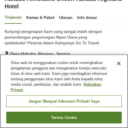
Hotel
Tinjauan
Kamar & Paket
Ulasan
Info dasar
Kunjungi penginapan kami yang sangat indah dengan
pemandangan pegunungan Alpen Utara yang
spektakuler! Peserta dalam Kampanye Go To Travel.
Desa Hakuba, Nagano, Jepang
Lihat di peta
Situs web ini menggunakan cookie untuk meningkatkan
pengalaman pengguna dan menganalisis kinerja serta lalu
Hebat
Ulasan:
543
4.3
lintas di situs web kami. Kami juga membagikan informasi
tentang penggunaan situs kami oleh Anda kepada mitra
media sosial, periklanan, dan analitik kami.
Kebijakan
Fasilitas properti
Privasi
Tempat parkir
Sauna
Spa / Salon kecantikan
Restoran
Jangan Menjual Informasi Pribadi Saya
Beranda
Jepang
Nagano
Desa Hakuba
Terima Cookie
Cari kamar
Hakuba Himekawa Onsen Hakuba Highland Hotel