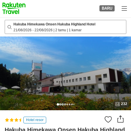
to
BARU
top
page
Hakuba Himekawa Onsen Hakuba Highland Hotel
21/08/2026
-
22/08/2026
|
2 tamu
|
1 kamar
232
Hotel resor
Hakuba Himekawa Onsen Hakuba Highland