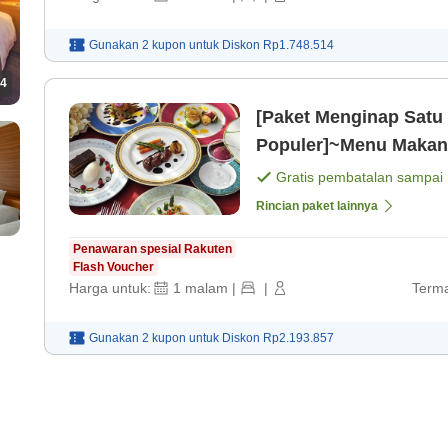
Gunakan 2 kupon untuk
Diskon
Rp1.748.514
4
[Paket Menginap Satu
Populer]~Menu Makan
malam] [Sarapan]
Gratis pembatalan sampai
Rincian paket lainnya
Penawaran spesial Rakuten
Flash Voucher
Harga untuk:
1
malam
|
|
Terma
Gunakan 2 kupon untuk
Diskon
Rp2.193.857