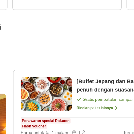
i
[Buffet Jepang dan Ba
penuh dengan suasana
Gratis pembatalan sampai
Rincian paket lainnya
Penawaran spesial Rakuten
Flash Voucher
Harga untuk:
1
malam
|
|
Terma