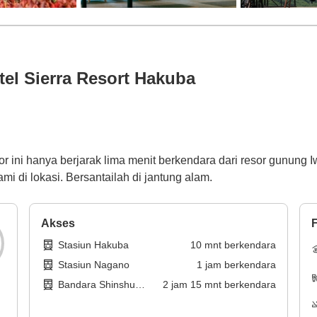
l Sierra Resort Hakuba
or ini hanya berjarak lima menit berkendara dari resor gunung 
mi di lokasi. Bersantailah di jantung alam.
Akses
F
Stasiun Hakuba
10
mnt
berkendara
Stasiun Nagano
1
jam
berkendara
Bandara Shinshu
2
jam
15
mnt
berkendara
Matsumoto