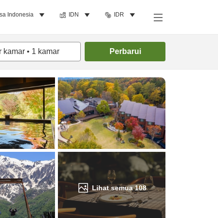
sa Indonesia
IDN
IDR
Cari kamar
r kamar
•
1
kamar
Perbarui
Lihat semua
108