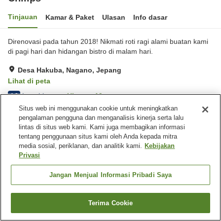
Tinjauan
Kamar & Paket
Ulasan
Info dasar
Direnovasi pada tahun 2018! Nikmati roti ragi alami buatan kami
di pagi hari dan hidangan bistro di malam hari.
Desa Hakuba, Nagano, Jepang
Lihat di peta
Luar biasa
Ulasan:
19
4.8
Situs web ini menggunakan cookie untuk meningkatkan
pengalaman pengguna dan menganalisis kinerja serta lalu
Fasilitas properti
lintas di situs web kami. Kami juga membagikan informasi
tentang penggunaan situs kami oleh Anda kepada mitra
Wi-Fi
Lounge
media sosial, periklanan, dan analitik kami.
Kebijakan
Bar
Benar-benar bebas rokok
Privasi
Jangan Menjual Informasi Pribadi Saya
Beranda
Jepang
Nagano
Desa Hakuba
Chillps
Terima Cookie
Cari kamar