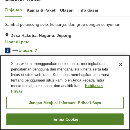
Tinjauan
Kamar & Paket
Ulasan
Info dasar
Sambut pelancong solo, keluarga, dan grup dengan senyuman!
Desa Hakuba, Nagano, Jepang
Lihat di peta
Ulasan:
7
3
Situs web ini menggunakan cookie untuk meningkatkan
Fasilitas properti
pengalaman pengguna dan menganalisis kinerja serta lalu
lintas di situs web kami. Kami juga membagikan informasi
Tempat parkir
Ruang pengeringan
tentang penggunaan situs kami oleh Anda kepada mitra
peralatan
media sosial, periklanan, dan analitik kami.
Kebijakan
Lapangan tenis
Pengiriman ke rumah
Privasi
Jangan Menjual Informasi Pribadi Saya
Beranda
Jepang
Nagano
Desa Hakuba
Glacier Hotel
Terima Cookie
Cari kamar