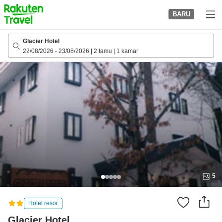
to
BARU
top
page
Glacier Hotel
22/08/2026
-
23/08/2026
|
2 tamu
|
1 kamar
5
Hotel resor
Glacier Hotel