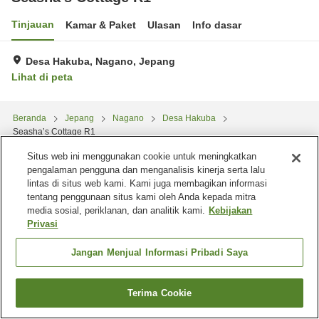
Tinjauan
Kamar & Paket
Ulasan
Info dasar
Desa Hakuba, Nagano, Jepang
Lihat di peta
Beranda
Jepang
Nagano
Desa Hakuba
Seasha’s Cottage R1
Situs web ini menggunakan cookie untuk meningkatkan
pengalaman pengguna dan menganalisis kinerja serta lalu
lintas di situs web kami. Kami juga membagikan informasi
tentang penggunaan situs kami oleh Anda kepada mitra
media sosial, periklanan, dan analitik kami.
Kebijakan
Privasi
Jangan Menjual Informasi Pribadi Saya
Terima Cookie
Cari kamar