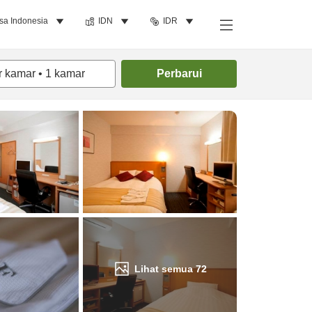
sa Indonesia
IDN
IDR
Cari kamar
r kamar
•
1
kamar
Perbarui
Lihat semua
72