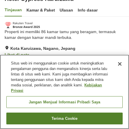
Tinjauan
Kamar & Paket
Ulasan
Info dasar
Properti ini memiliki 86 kamar tamu yang beragam, termasuk
kamar dengan kamar mandi terbuka.
Kota Karuizawa, Nagano, Jepang
Lihat di peta
Situs web ini menggunakan cookie untuk meningkatkan
Hebat
Ulasan:
679
4.3
pengalaman pengguna dan menganalisis kinerja serta lalu
lintas di situs web kami. Kami juga membagikan informasi
Fasilitas properti
tentang penggunaan situs kami oleh Anda kepada mitra
media sosial, periklanan, dan analitik kami.
Kebijakan
Tempat parkir
Sauna
Privasi
Restoran
Lounge
Jangan Menjual Informasi Pribadi Saya
Beranda
Jepang
Nagano
Kota Karuizawa
Hotel Cypress Karuizawa
Terima Cookie
Cari kamar