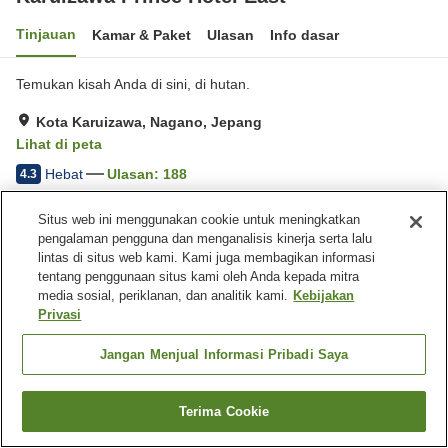
Tinjauan
Kamar & Paket
Ulasan
Info dasar
Temukan kisah Anda di sini, di hutan.
Kota Karuizawa, Nagano, Jepang
Lihat di peta
Hebat
Ulasan:
188
4.3
Situs web ini menggunakan cookie untuk meningkatkan
Fasilitas properti
pengalaman pengguna dan menganalisis kinerja serta lalu
lintas di situs web kami. Kami juga membagikan informasi
Tempat parkir
Spa / Salon kecantikan
tentang penggunaan situs kami oleh Anda kepada mitra
Restoran
Lounge
media sosial, periklanan, dan analitik kami.
Kebijakan
Privasi
Beranda
Jepang
Nagano
Kota Karuizawa
Karuizawa Prince Hotel East
Jangan Menjual Informasi Pribadi Saya
Terima Cookie
Cari kamar