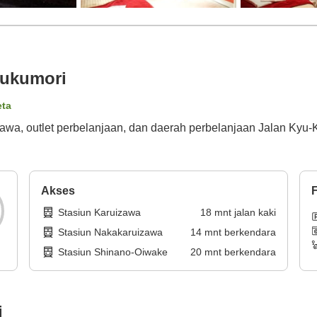
Nukumori
eta
uizawa, outlet perbelanjaan, dan daerah perbelanjaan Jalan K
Akses
F
Stasiun Karuizawa
18
mnt
jalan kaki
Stasiun Nakakaruizawa
14
mnt
berkendara
Stasiun Shinano-Oiwake
20
mnt
berkendara
i