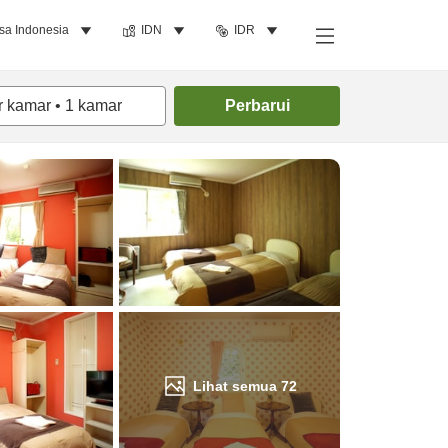
sa Indonesia
IDN
IDR
Cari kamar
r kamar
•
1
kamar
Perbarui
Lihat semua
72