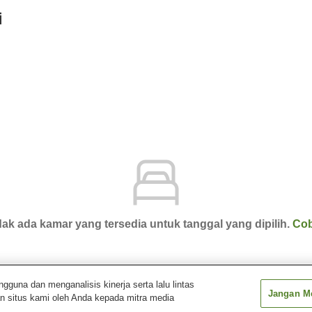
i
ak ada kamar yang tersedia untuk tanggal yang dipilih.
Cob
una dan menganalisis kinerja serta lalu lintas
Jangan Me
n situs kami oleh Anda kepada mitra media
in-Line Hotel Karuizawa Japan