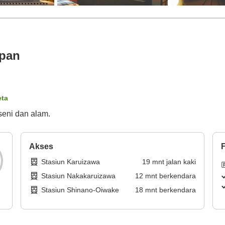
apan
eta
seni dan alam.
Akses
F
Stasiun Karuizawa
19
mnt
jalan kaki
Stasiun Nakakaruizawa
12
mnt
berkendara
Stasiun Shinano-Oiwake
18
mnt
berkendara