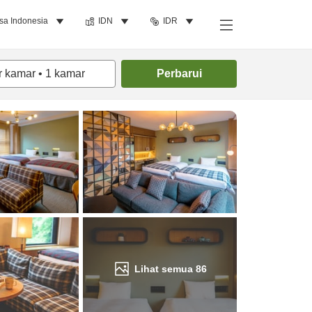
sa Indonesia
IDN
IDR
Cari kamar
r kamar
•
1
kamar
Perbarui
Lihat semua
86