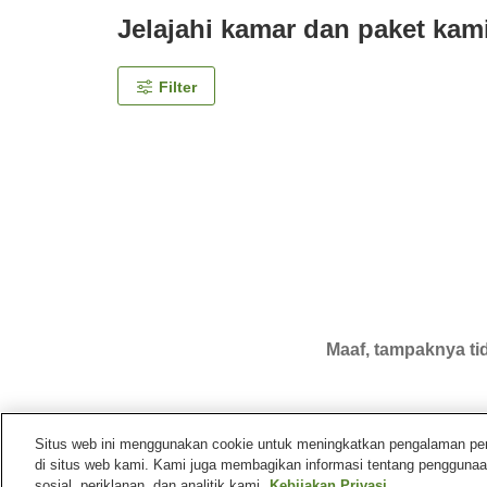
Jelajahi kamar dan paket kam
Filter
Maaf, tampaknya tid
Situs web ini menggunakan cookie untuk meningkatkan pengalaman pengg
di situs web kami. Kami juga membagikan informasi tentang penggunaa
Beranda
Jepang
Nagano
Kota Karuizawa
Tw
sosial, periklanan, dan analitik kami.
Kebijakan Privasi