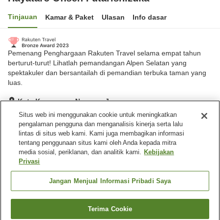
Tinjauan
Kamar & Paket
Ulasan
Info dasar
Pemenang Penghargaan Rakuten Travel selama empat tahun
berturut-turut! Lihatlah pemandangan Alpen Selatan yang
spektakuler dan bersantailah di pemandian terbuka taman yang
luas.
Kota Komagane, Nagano, Jepang
Lihat di peta
Situs web ini menggunakan cookie untuk meningkatkan
pengalaman pengguna dan menganalisis kinerja serta lalu
Hebat
Ulasan:
707
4.5
lintas di situs web kami. Kami juga membagikan informasi
tentang penggunaan situs kami oleh Anda kepada mitra
media sosial, periklanan, dan analitik kami.
Kebijakan
Fasilitas properti
Privasi
Tempat parkir
Sauna
Spa / Salon kecantikan
Restoran
Jangan Menjual Informasi Pribadi Saya
Beranda
Jepang
Nagano
Kota Komagane
Terima Cookie
Cari kamar
Hayataro Onsen Futarishizuka