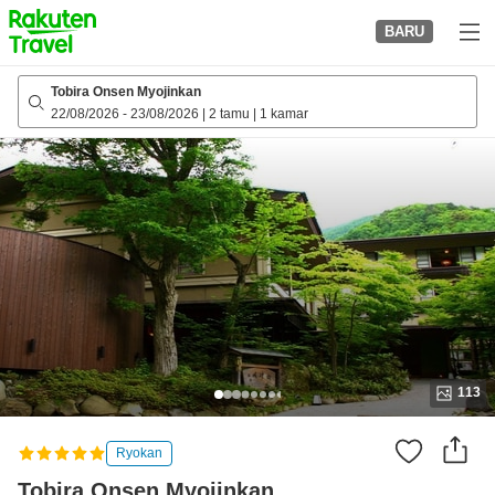
to
BARU
top
page
Tobira Onsen Myojinkan
22/08/2026
-
23/08/2026
|
2 tamu
|
1 kamar
113
Ryokan
Tobira Onsen Myojinkan