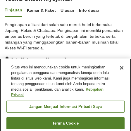
Tinjauan
Kamar & Paket
Ulasan
Info dasar
Penginapan afiliasi dari salah satu merek hotel terkemuka
Jepang, Relais & Chateaux. Penginapan ini memiliki pemandian
air panas berdiri yang terletak di tengah alam terbuka, serta
hidangan yang menggabungkan bahan-bahan musiman lokal.
Akses Wi-Fi tersedia.
Kota Matsumoto, Nagano, Jepang
Lihat di peta
Situs web ini menggunakan cookie untuk meningkatkan
pengalaman pengguna dan menganalisis kinerja serta lalu
Hebat
Ulasan:
89
4.6
lintas di situs web kami. Kami juga membagikan informasi
tentang penggunaan situs kami oleh Anda kepada mitra
media sosial, periklanan, dan analitik kami.
Kebijakan
Fasilitas properti
Privasi
Tempat parkir
Spa / Salon kecantikan
Restoran
Mesin penjual otomatis
Jangan Menjual Informasi Pribadi Saya
Beranda
Jepang
Nagano
Kota Matsumoto
Terima Cookie
Cari kamar
Tobira Onsen Myojinkan