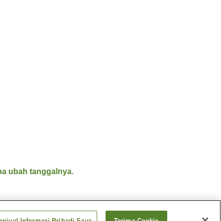
a ubah tanggalnya.
njual Informasi Pribadi Saya
Terima Cookie