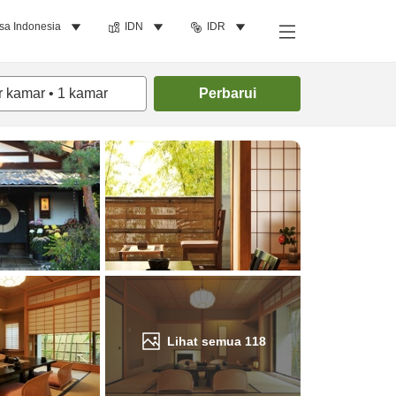
sa Indonesia
IDN
IDR
Cari kamar
r kamar
•
1
kamar
Perbarui
Lihat semua
118