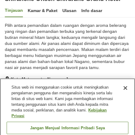
Tinjauan
Kamar & Paket
Ulasan
Info dasar
Pilih antara pemandian dalam ruangan dengan aroma belerang
yang ringan dan pemandian terbuka yang terkenal dengan
butiran mineral hitam langka; keduanya mengalir langsung dari
dua sumber alami. Air panas alami dapat diminum dan dipercaya
dapat membantu masalah pencernaan. Makan malam terdiri dari
berbagai menu hidangan musiman Jepang menggunakan air
panas alami dan bahan-bahan lokal Nagano, sementara bubur
nasi air panas menjadi sarapan favorit para tamu.
Kota Matsumoto, Nagano, Jepang
Lihat di peta
Situs web ini menggunakan cookie untuk meningkatkan
pengalaman pengguna dan menganalisis kinerja serta lalu
Hebat
Ulasan:
195
4.4
lintas di situs web kami. Kami juga membagikan informasi
tentang penggunaan situs kami oleh Anda kepada mitra
media sosial, periklanan, dan analitik kami.
Kebijakan
Fasilitas properti
Privasi
Tempat parkir
Sauna
Spa / Salon kecantikan
Restoran
Jangan Menjual Informasi Pribadi Saya