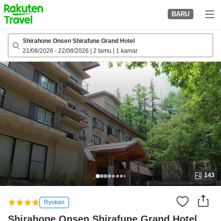
to
BARU
top
page
Shirahone Onsen Shirafune Grand Hotel
21/08/2026
-
22/08/2026
|
2 tamu
|
1 kamar
143
Ryokan
Shirahone Onsen Shirafune Grand Hotel