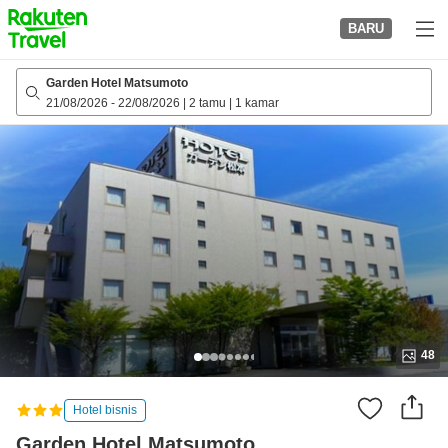
to
BARU
top
page
Garden Hotel Matsumoto
21/08/2026
-
22/08/2026
|
2 tamu
|
1 kamar
48
Hotel bisnis
Garden Hotel Matsumoto