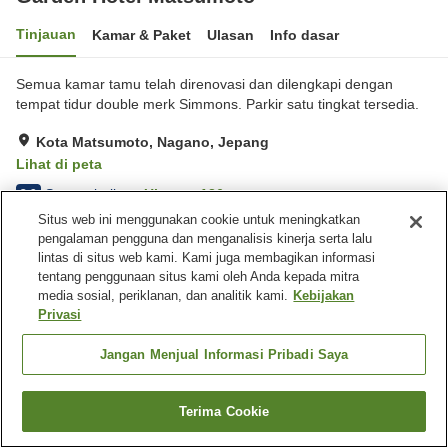
Tinjauan
Kamar & Paket
Ulasan
Info dasar
Semua kamar tamu telah direnovasi dan dilengkapi dengan
tempat tidur double merk Simmons. Parkir satu tingkat tersedia.
Kota Matsumoto, Nagano, Jepang
Lihat di peta
Sangat baik
Ulasan:
136
3.9
Situs web ini menggunakan cookie untuk meningkatkan
pengalaman pengguna dan menganalisis kinerja serta lalu
Fasilitas properti
lintas di situs web kami. Kami juga membagikan informasi
tentang penggunaan situs kami oleh Anda kepada mitra
Tempat parkir
Restoran
media sosial, periklanan, dan analitik kami.
Kebijakan
Mesin penjual otomatis
Laundry berbayar
Privasi
Beranda
Jepang
Nagano
Kota Matsumoto
Jangan Menjual Informasi Pribadi Saya
Garden Hotel Matsumoto
Terima Cookie
Cari kamar