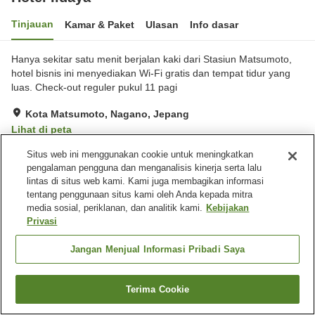
Tinjauan
Kamar & Paket
Ulasan
Info dasar
Hanya sekitar satu menit berjalan kaki dari Stasiun Matsumoto,
hotel bisnis ini menyediakan Wi-Fi gratis dan tempat tidur yang
luas. Check-out reguler pukul 11 ​​pagi
Kota Matsumoto, Nagano, Jepang
Lihat di peta
Sangat baik
Ulasan:
234
3.9
Situs web ini menggunakan cookie untuk meningkatkan
pengalaman pengguna dan menganalisis kinerja serta lalu
lintas di situs web kami. Kami juga membagikan informasi
Fasilitas properti
tentang penggunaan situs kami oleh Anda kepada mitra
media sosial, periklanan, dan analitik kami.
Kebijakan
Tempat parkir
Restoran
Privasi
Mesin penjual otomatis
Laundry berbayar
Jangan Menjual Informasi Pribadi Saya
Beranda
Jepang
Nagano
Kota Matsumoto
Hotel Iidaya
Terima Cookie
Cari kamar