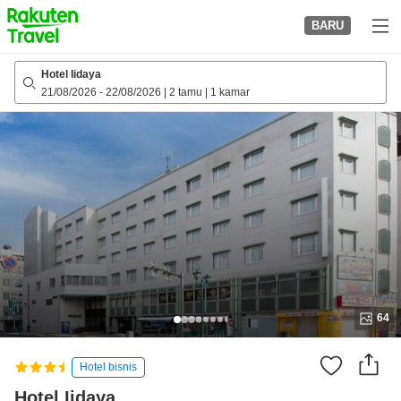
to
BARU
top
page
Hotel Iidaya
21/08/2026
-
22/08/2026
|
2 tamu
|
1 kamar
64
Hotel bisnis
Hotel Iidaya