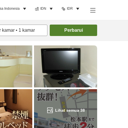
sa Indonesia
IDN
IDR
Cari kamar
r kamar
•
1
kamar
Perbarui
Lihat semua
38