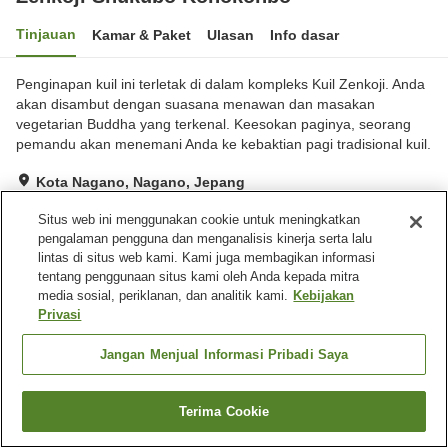
Tinjauan
Kamar & Paket
Ulasan
Info dasar
Penginapan kuil ini terletak di dalam kompleks Kuil Zenkoji. Anda
akan disambut dengan suasana menawan dan masakan
vegetarian Buddha yang terkenal. Keesokan paginya, seorang
pemandu akan menemani Anda ke kebaktian pagi tradisional kuil.
Kota Nagano, Nagano, Jepang
Lihat di peta
Situs web ini menggunakan cookie untuk meningkatkan
Luar biasa
Ulasan:
56
4.7
pengalaman pengguna dan menganalisis kinerja serta lalu
lintas di situs web kami. Kami juga membagikan informasi
tentang penggunaan situs kami oleh Anda kepada mitra
Fasilitas properti
media sosial, periklanan, dan analitik kami.
Kebijakan
Privasi
Tempat parkir
Pemandian besar
Jangan Menjual Informasi Pribadi Saya
Beranda
Jepang
Nagano
Kota Nagano
Zenkoji Shukubo Konokonbo
Terima Cookie
Cari kamar