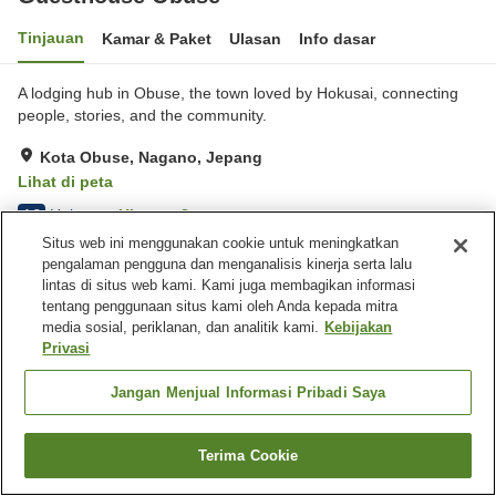
Tinjauan
Kamar & Paket
Ulasan
Info dasar
A lodging hub in Obuse, the town loved by Hokusai, connecting
people, stories, and the community.
Kota Obuse, Nagano, Jepang
Lihat di peta
Hebat
Ulasan:
8
4.3
Situs web ini menggunakan cookie untuk meningkatkan
pengalaman pengguna dan menganalisis kinerja serta lalu
Fasilitas properti
lintas di situs web kami. Kami juga membagikan informasi
tentang penggunaan situs kami oleh Anda kepada mitra
Tempat parkir
media sosial, periklanan, dan analitik kami.
Kebijakan
Privasi
Beranda
Jepang
Nagano
Kota Obuse
Guesthouse Obuse
Jangan Menjual Informasi Pribadi Saya
Terima Cookie
Cari kamar