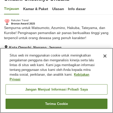
Tinjauan
Kamar & Paket
Ulasan
Info dasar
Sempurna untuk Matsumoto, Azumino, Hakuba, Tateyama, dan
Kurobe! Penginapan pemandian air panas berkualitas tinggi yang
terpencil untuk orang dewasa yang penuh karakter!
Kota Omachi, Nagano, Jepang
Lihat di peta
Situs web ini menggunakan cookie untuk meningkatkan
pengalaman pengguna dan menganalisis kinerja serta lalu
Hebat
Ulasan:
100
4.6
lintas di situs web kami. Kami juga membagikan informasi
tentang penggunaan situs kami oleh Anda kepada mitra
media sosial, periklanan, dan analitik kami.
Kebijakan
Fasilitas properti
Privasi
Tempat parkir
Spa / Salon kecantikan
Mesin penjual otomatis
Aula perjamuan
Jangan Menjual Informasi Pribadi Saya
Beranda
Jepang
Nagano
Kota Omachi
Terima Cookie
Cari kamar
Omachi Onsenkyo Oribana