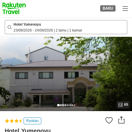
to
BARU
top
page
Hotel Yumenoyu
23/08/2026
-
24/08/2026
|
2 tamu
|
1 kamar
65
Ryokan
Hotel Yumenoyu