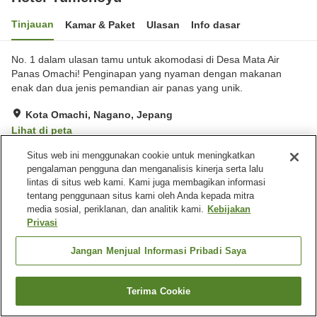
Tinjauan
Kamar & Paket
Ulasan
Info dasar
No. 1 dalam ulasan tamu untuk akomodasi di Desa Mata Air
Panas Omachi! Penginapan yang nyaman dengan makanan
enak dan dua jenis pemandian air panas yang unik.
Kota Omachi, Nagano, Jepang
Lihat di peta
Hebat
Ulasan:
118
4.5
Situs web ini menggunakan cookie untuk meningkatkan
pengalaman pengguna dan menganalisis kinerja serta lalu
lintas di situs web kami. Kami juga membagikan informasi
Fasilitas properti
tentang penggunaan situs kami oleh Anda kepada mitra
media sosial, periklanan, dan analitik kami.
Kebijakan
Tempat parkir
Spa / Salon kecantikan
Privasi
Restoran
Lounge
Jangan Menjual Informasi Pribadi Saya
Beranda
Jepang
Nagano
Kota Omachi
Hotel Yumenoyu
Terima Cookie
Cari kamar