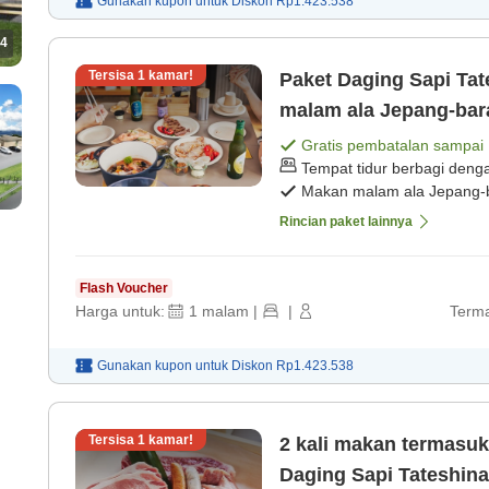
Gunakan kupon untuk
Diskon
Rp1.423.538
4
Tersisa
1
kamar!
Paket Daging Sapi Ta
malam ala Jepang-bara
Gratis pembatalan sampai
Tempat tidur berbagi deng
Makan malam ala Jepang-
Rincian paket lainnya
Flash Voucher
Harga untuk:
1
malam
|
|
Terma
Gunakan kupon untuk
Diskon
Rp1.423.538
Tersisa
1
kamar!
2 kali makan termasu
Daging Sapi Tateshin