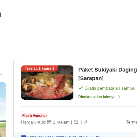
i
Tersisa
1
kamar!
Paket Sukiyaki Dagin
[Sarapan]
Gratis pembatalan sampai
Rincian paket lainnya
Flash Voucher
Harga untuk:
1
malam
|
|
Terma