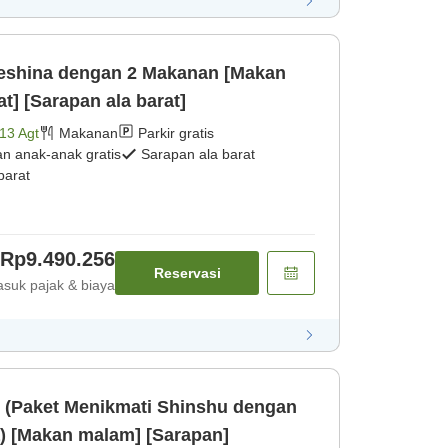
teshina dengan 2 Makanan [Makan
t] [Sarapan ala barat]
13 Agt
Makanan
Parkir gratis
an anak-anak gratis
Sarapan ala barat
barat
Rp9.490.256
Reservasi
suk pajak & biaya
k (Paket Menikmati Shinshu dengan
a) [Makan malam] [Sarapan]