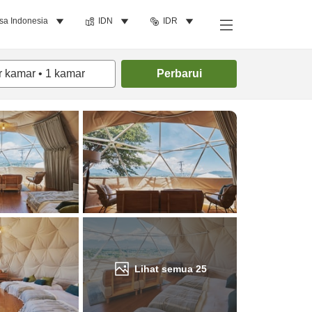
sa Indonesia
IDN
IDR
Cari kamar
r kamar
•
1
kamar
Perbarui
Lihat semua
25