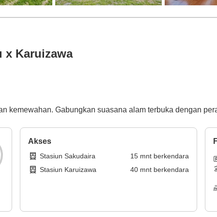
 x Karuizawa
n kemewahan. Gabungkan suasana alam terbuka dengan pera
Akses
F
Stasiun Sakudaira
15
mnt
berkendara
Stasiun Karuizawa
40
mnt
berkendara